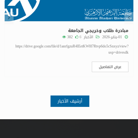
مبادرة طلاب وخريجي الجامعة
01-يناير-2026
الأخبار
6
382
https://drive.google.com/file/d/1anrfgzuR4IEetKW0l7Rtvp6do5cSnxyz/view?
usp=drivesdk
عرض التفاصيل
أرشيف الأخبار