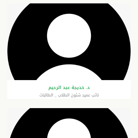
د. خديجة عبد الرحيم
نائب عميد شئون الطلاب _ الطالبات