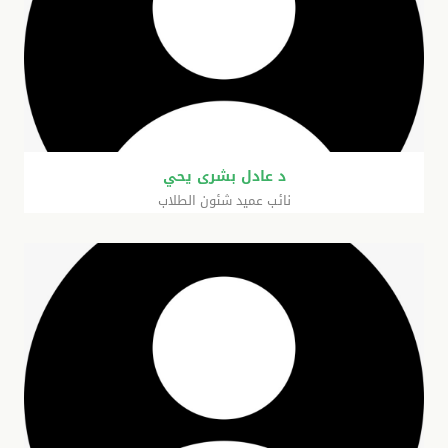
د عادل بشرى يحي
نائب عميد شئون الطلاب